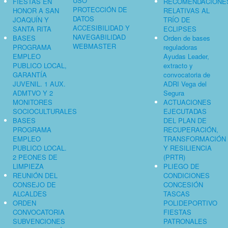
USO
FIESTAS EN
RECOMENDACIONE
PROTECCIÓN DE
HONOR A SAN
RELATIVAS AL
DATOS
JOAQUÍN Y
TRÍO DE
ACCESIBILIDAD Y
SANTA RITA
ECLIPSES
NAVEGABILIDAD
BASES
Orden de bases
WEBMASTER
PROGRAMA
reguladoras
EMPLEO
Ayudas Leader,
PUBLICO LOCAL,
extracto y
GARANTÍA
convocatoria de
JUVENIL. 1 AUX.
ADRI Vega del
ADMTVO Y 2
Segura
MONITORES
ACTUACIONES
SOCIOCULTURALES
EJECUTADAS
BASES
DEL PLAN DE
PROGRAMA
RECUPERACIÓN,
EMPLEO
TRANSFORMACIÓN
PUBLICO LOCAL.
Y RESILIENCIA
2 PEONES DE
(PRTR)
LIMPIEZA
PLIEGO DE
REUNIÓN DEL
CONDICIONES
CONSEJO DE
CONCESIÓN
ALCALDES
TASCAS
ORDEN
POLIDEPORTIVO
CONVOCATORIA
FIESTAS
SUBVENCIONES
PATRONALES