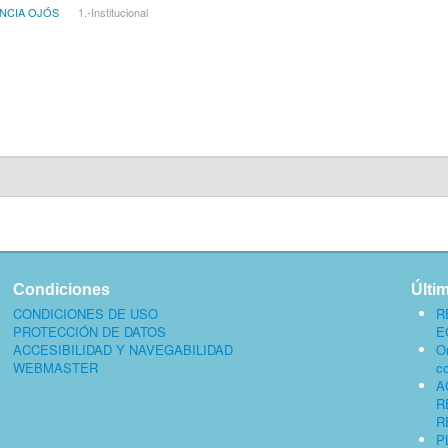
NCIA OJÓS
1.-Institucional
Condiciones
Últi
CONDICIONES DE USO
R
PROTECCIÓN DE DATOS
E
ACCESIBILIDAD Y NAVEGABILIDAD
O
WEBMASTER
c
A
R
R
P