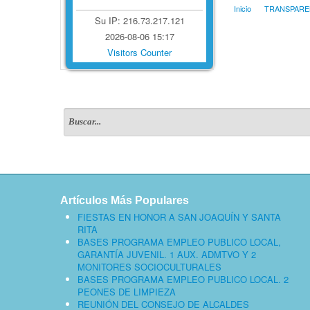
Inicio
TRANSPARE
Su IP: 216.73.217.121
2026-08-06 15:17
Visitors Counter
Artículos Más Populares
FIESTAS EN HONOR A SAN JOAQUÍN Y SANTA
RITA
BASES PROGRAMA EMPLEO PUBLICO LOCAL,
GARANTÍA JUVENIL. 1 AUX. ADMTVO Y 2
MONITORES SOCIOCULTURALES
BASES PROGRAMA EMPLEO PUBLICO LOCAL. 2
PEONES DE LIMPIEZA
REUNIÓN DEL CONSEJO DE ALCALDES