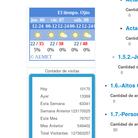
Cantid
0
Acta
Cantid
0
1.5.2.-
Cantidad d
Contador de visitas
0
1.6.-Altos
Hoy
10170
Cantidad de ar
Ayer
13369
0
Esta Semana
63341
Semana Anterior
123170525
1.7.-Perso
Este Mes
76707
Cantidad de ar
Mes Anterior
549402
30
Total Visitantes
127363257