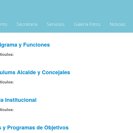
ento
Secretaría
Servicios
Galería Fotos
Noticias
nigrama y Funciones
tículos:
culums Alcalde y Concejales
tículos:
a Institucional
tículos:
s y Programas de Objetivos