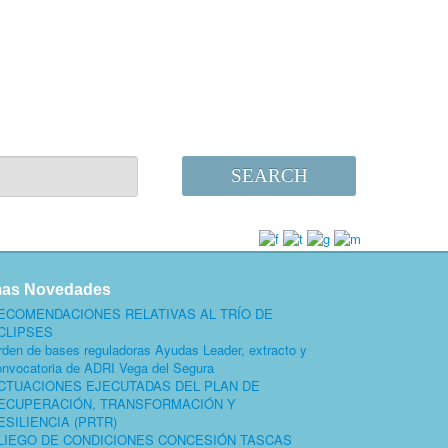
SEARCH
mas Novedades
ECOMENDACIONES RELATIVAS AL TRÍO DE
CLIPSES
rden de bases reguladoras Ayudas Leader, extracto y
onvocatoria de ADRI Vega del Segura
CTUACIONES EJECUTADAS DEL PLAN DE
ECUPERACIÓN, TRANSFORMACIÓN Y
ESILIENCIA (PRTR)
LIEGO DE CONDICIONES CONCESIÓN TASCAS