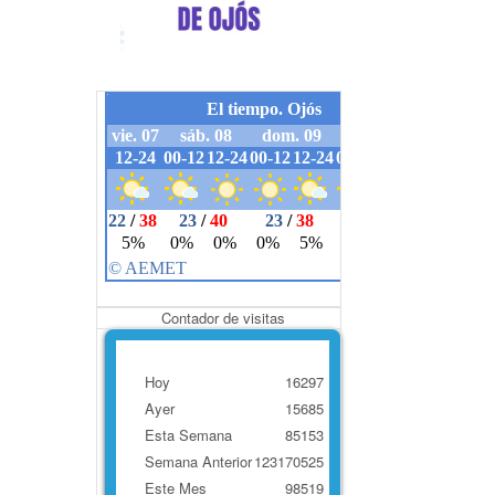
Contador de visitas
Hoy
16297
Ayer
15685
Esta Semana
85153
Semana Anterior
123170525
Este Mes
98519