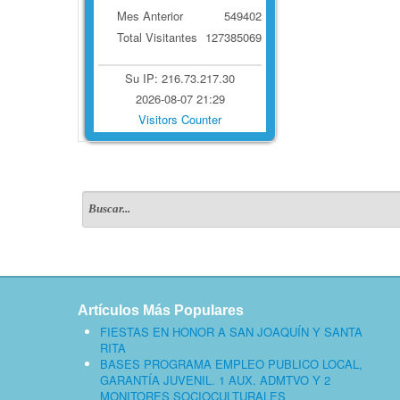
Mes Anterior
549402
Total Visitantes
127385069
Su IP: 216.73.217.30
2026-08-07 21:29
Visitors Counter
Artículos Más Populares
FIESTAS EN HONOR A SAN JOAQUÍN Y SANTA
RITA
BASES PROGRAMA EMPLEO PUBLICO LOCAL,
GARANTÍA JUVENIL. 1 AUX. ADMTVO Y 2
MONITORES SOCIOCULTURALES