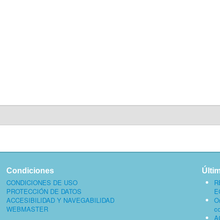
Condiciones
Últi
CONDICIONES DE USO
R
PROTECCIÓN DE DATOS
E
ACCESIBILIDAD Y NAVEGABILIDAD
O
WEBMASTER
c
A