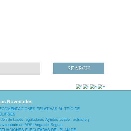
SEARCH
mas Novedades
ECOMENDACIONES RELATIVAS AL TRÍO DE
CLIPSES
rden de bases reguladoras Ayudas Leader, extracto y
onvocatoria de ADRI Vega del Segura
CTUACIONES EJECUTADAS DEL PLAN DE