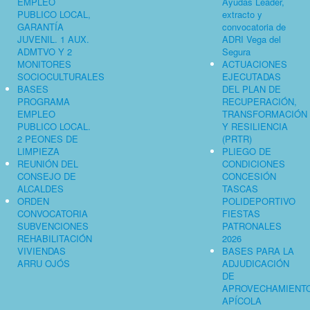
EMPLEO
Ayudas Leader,
PUBLICO LOCAL,
extracto y
GARANTÍA
convocatoria de
JUVENIL. 1 AUX.
ADRI Vega del
ADMTVO Y 2
Segura
MONITORES
ACTUACIONES
SOCIOCULTURALES
EJECUTADAS
BASES
DEL PLAN DE
PROGRAMA
RECUPERACIÓN,
EMPLEO
TRANSFORMACIÓN
PUBLICO LOCAL.
Y RESILIENCIA
2 PEONES DE
(PRTR)
LIMPIEZA
PLIEGO DE
REUNIÓN DEL
CONDICIONES
CONSEJO DE
CONCESIÓN
ALCALDES
TASCAS
ORDEN
POLIDEPORTIVO
CONVOCATORIA
FIESTAS
SUBVENCIONES
PATRONALES
REHABILITACIÓN
2026
VIVIENDAS
BASES PARA LA
ARRU OJÓS
ADJUDICACIÓN
DE
APROVECHAMIENT
APÍCOLA