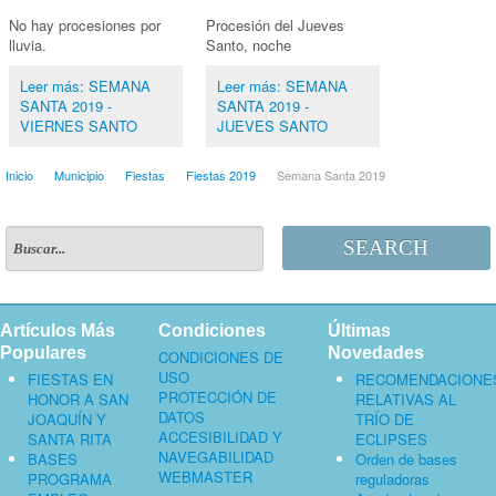
No hay procesiones por
Procesión del Jueves
lluvia.
Santo, noche
Leer más: SEMANA
Leer más: SEMANA
SANTA 2019 -
SANTA 2019 -
VIERNES SANTO
JUEVES SANTO
Inicio
Municipio
Fiestas
Fiestas 2019
Semana Santa 2019
SEARCH
Artículos Más
Condiciones
Últimas
Populares
Novedades
CONDICIONES DE
USO
FIESTAS EN
RECOMENDACIONE
PROTECCIÓN DE
HONOR A SAN
RELATIVAS AL
DATOS
JOAQUÍN Y
TRÍO DE
ACCESIBILIDAD Y
SANTA RITA
ECLIPSES
NAVEGABILIDAD
BASES
Orden de bases
WEBMASTER
PROGRAMA
reguladoras