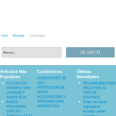
Inicio
Municipio
Como Llegar
SEARCH
Artículos Más
Condiciones
Últimas
Populares
Novedades
CONDICIONES DE
USO
FIESTAS EN
RECOMENDACIONE
PROTECCIÓN DE
HONOR A SAN
RELATIVAS AL
DATOS
JOAQUÍN Y
TRÍO DE
ACCESIBILIDAD Y
SANTA RITA
ECLIPSES
NAVEGABILIDAD
BASES
Orden de bases
WEBMASTER
PROGRAMA
reguladoras
EMPLEO
Ayudas Leader,
PUBLICO LOCAL,
extracto y