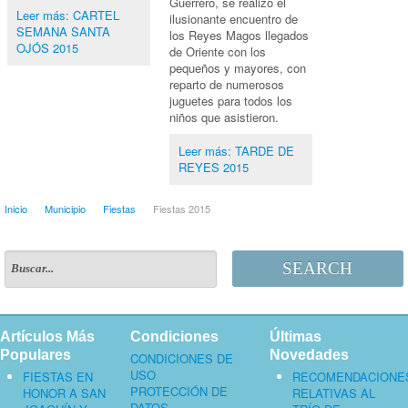
Guerrero, se realizo el
Leer más: CARTEL
ilusionante encuentro de
SEMANA SANTA
los Reyes Magos llegados
OJÓS 2015
de Oriente con los
pequeños y mayores, con
reparto de numerosos
juguetes para todos los
niños que asistieron.
Leer más: TARDE DE
REYES 2015
Inicio
Municipio
Fiestas
Fiestas 2015
SEARCH
Artículos Más
Condiciones
Últimas
Populares
Novedades
CONDICIONES DE
USO
FIESTAS EN
RECOMENDACIONE
PROTECCIÓN DE
HONOR A SAN
RELATIVAS AL
DATOS