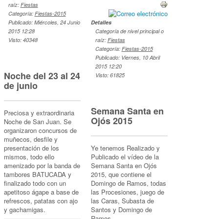
raíz:
Fiestas
Categoría:
Fiestas-2015
Publicado: Miércoles, 24 Junio
Detalles
2015 12:28
Categoría de nivel principal o
Visto: 40348
raíz:
Fiestas
Categoría:
Fiestas-2015
Publicado: Viernes, 10 Abril
2015 12:20
Noche del 23 al 24
Visto: 61825
de junio
Semana Santa en
Preciosa y extraordinaria
Ojós 2015
Noche de San Juan. Se
organizaron concursos de
muñecos, desfile y
presentación de los
Ye tenemos Realizado y
mismos, todo ello
Publicado el vídeo de la
amenizado por la banda de
Semana Santa en Ojós
tambores BATUCADA y
2015, que contiene el
finalizado todo con un
Domingo de Ramos, todas
apetitoso ágape a base de
las Procesiones, juego de
refrescos, patatas con ajo
las Caras, Subasta de
y gachamigas.
Santos y Domingo de
Ramos.