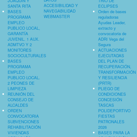
JOAQUÍN Y
TRÍO DE
ACCESIBILIDAD Y
SANTA RITA
ECLIPSES
NAVEGABILIDAD
BASES
Orden de bases
WEBMASTER
PROGRAMA
reguladoras
EMPLEO
Ayudas Leader,
PUBLICO LOCAL,
extracto y
GARANTÍA
convocatoria de
JUVENIL. 1 AUX.
ADRI Vega del
ADMTVO Y 2
Segura
MONITORES
ACTUACIONES
SOCIOCULTURALES
EJECUTADAS
BASES
DEL PLAN DE
PROGRAMA
RECUPERACIÓN,
EMPLEO
TRANSFORMACIÓN
PUBLICO LOCAL.
Y RESILIENCIA
2 PEONES DE
(PRTR)
LIMPIEZA
PLIEGO DE
REUNIÓN DEL
CONDICIONES
CONSEJO DE
CONCESIÓN
ALCALDES
TASCAS
ORDEN
POLIDEPORTIVO
CONVOCATORIA
FIESTAS
SUBVENCIONES
PATRONALES
REHABILITACIÓN
2026
VIVIENDAS
BASES PARA LA