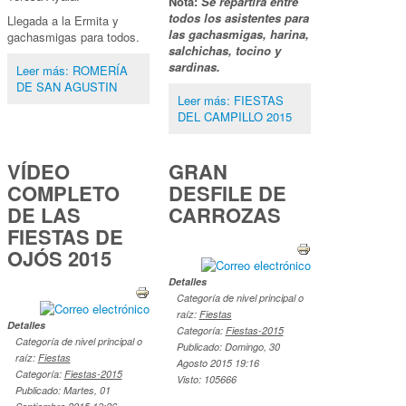
Nota:
Se repartirá entre
todos los asistentes para
Llegada a la Ermita y
las gachasmigas, harina,
gachasmigas para todos.
salchichas, tocino y
sardinas.
Leer más: ROMERÍA
DE SAN AGUSTIN
Leer más: FIESTAS
DEL CAMPILLO 2015
VÍDEO
GRAN
COMPLETO
DESFILE DE
DE LAS
CARROZAS
FIESTAS DE
OJÓS 2015
Detalles
Categoría de nivel principal o
raíz:
Fiestas
Detalles
Categoría:
Fiestas-2015
Categoría de nivel principal o
Publicado: Domingo, 30
raíz:
Fiestas
Agosto 2015 19:16
Categoría:
Fiestas-2015
Visto: 105666
Publicado: Martes, 01