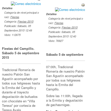
Detalles
Categoría de nivel principal o
Detalles
raíz:
Fiestas
Categoría de nivel principal o
Categoría:
Fiestas-2015
raíz:
Fiestas
Publicado: Sábado, 05
Categoría:
Fiestas-2015
Septiembre 2015 12:49
Publicado: Sábado, 05
Visto: 112675
Septiembre 2015 12:40
Visto: 76927
Fiestas del Campillo.
Sábado 5 de septiembre
Sábado 5 de septiembre
2015
07:00h, Tradicional
Tradicional Romería de
Romería de nuestro Patrón
nuestro Patrón San
San Agustín acompañado
Agustín acompañado por
por todos sus feligreses
todos sus feligreses hasta
hasta la Ermita del
la Ermita del Campillo y
Campillo.
durante el trayecto
Sobre las 11:00h, llegada
degustación de buñuelos
a la Ermita y degustación
con chocolate en "Villa
de gachasmigas.
Teresa" por cortesía de
Teresa Ayala.