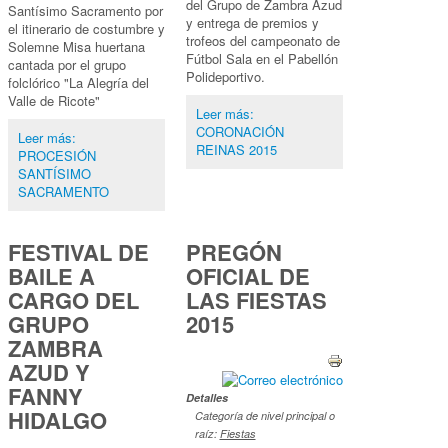
del Grupo de Zambra Azud
Santísimo Sacramento por
y entrega de premios y
el itinerario de costumbre y
trofeos del campeonato de
Solemne Misa huertana
Fútbol Sala en el Pabellón
cantada por el grupo
Polideportivo.
folclórico "La Alegría del
Valle de Ricote"
Leer más:
CORONACIÓN
Leer más:
REINAS 2015
PROCESIÓN
SANTÍSIMO
SACRAMENTO
FESTIVAL DE
PREGÓN
BAILE A
OFICIAL DE
CARGO DEL
LAS FIESTAS
GRUPO
2015
ZAMBRA
AZUD Y
FANNY
Detalles
HIDALGO
Categoría de nivel principal o
raíz:
Fiestas