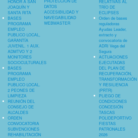
PROTECCIÓN DE
HONOR A SAN
RELATIVAS AL
DATOS
JOAQUÍN Y
TRÍO DE
ACCESIBILIDAD Y
SANTA RITA
ECLIPSES
NAVEGABILIDAD
BASES
Orden de bases
WEBMASTER
PROGRAMA
reguladoras
EMPLEO
Ayudas Leader,
PUBLICO LOCAL,
extracto y
GARANTÍA
convocatoria de
JUVENIL. 1 AUX.
ADRI Vega del
ADMTVO Y 2
Segura
MONITORES
ACTUACIONES
SOCIOCULTURALES
EJECUTADAS
BASES
DEL PLAN DE
PROGRAMA
RECUPERACIÓN,
EMPLEO
TRANSFORMACIÓN
PUBLICO LOCAL.
Y RESILIENCIA
2 PEONES DE
(PRTR)
LIMPIEZA
PLIEGO DE
REUNIÓN DEL
CONDICIONES
CONSEJO DE
CONCESIÓN
ALCALDES
TASCAS
ORDEN
POLIDEPORTIVO
CONVOCATORIA
FIESTAS
SUBVENCIONES
PATRONALES
REHABILITACIÓN
2026