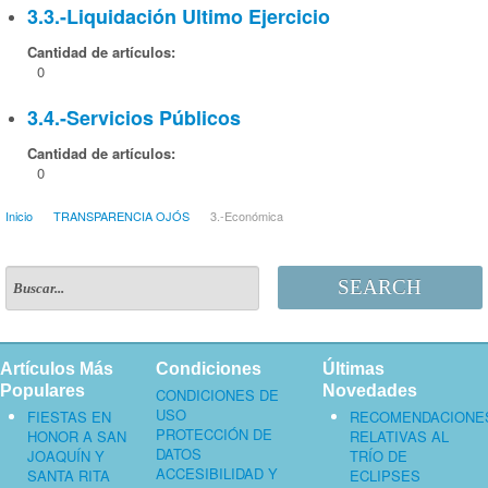
3.3.-Liquidación Ultimo Ejercicio
Cantidad de artículos:
0
3.4.-Servicios Públicos
Cantidad de artículos:
0
Inicio
TRANSPARENCIA OJÓS
3.-Económica
SEARCH
Artículos Más
Condiciones
Últimas
Populares
Novedades
CONDICIONES DE
USO
FIESTAS EN
RECOMENDACIONE
PROTECCIÓN DE
HONOR A SAN
RELATIVAS AL
DATOS
JOAQUÍN Y
TRÍO DE
ACCESIBILIDAD Y
SANTA RITA
ECLIPSES