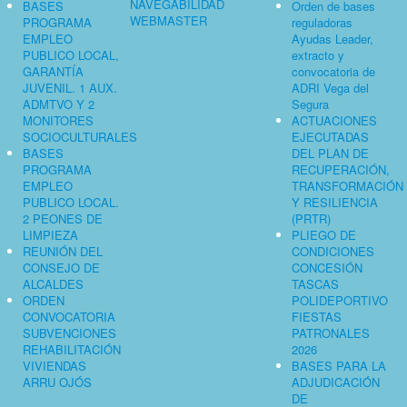
NAVEGABILIDAD
BASES
Orden de bases
WEBMASTER
PROGRAMA
reguladoras
EMPLEO
Ayudas Leader,
PUBLICO LOCAL,
extracto y
GARANTÍA
convocatoria de
JUVENIL. 1 AUX.
ADRI Vega del
ADMTVO Y 2
Segura
MONITORES
ACTUACIONES
SOCIOCULTURALES
EJECUTADAS
BASES
DEL PLAN DE
PROGRAMA
RECUPERACIÓN,
EMPLEO
TRANSFORMACIÓN
PUBLICO LOCAL.
Y RESILIENCIA
2 PEONES DE
(PRTR)
LIMPIEZA
PLIEGO DE
REUNIÓN DEL
CONDICIONES
CONSEJO DE
CONCESIÓN
ALCALDES
TASCAS
ORDEN
POLIDEPORTIVO
CONVOCATORIA
FIESTAS
SUBVENCIONES
PATRONALES
REHABILITACIÓN
2026
VIVIENDAS
BASES PARA LA
ARRU OJÓS
ADJUDICACIÓN
DE