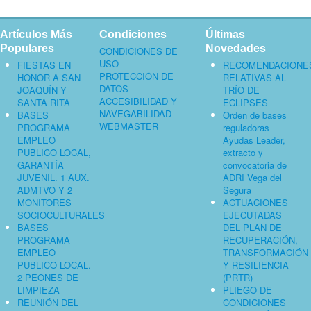
Artículos Más
Condiciones
Últimas
Populares
Novedades
CONDICIONES DE
USO
FIESTAS EN
RECOMENDACIONE
PROTECCIÓN DE
HONOR A SAN
RELATIVAS AL
DATOS
JOAQUÍN Y
TRÍO DE
ACCESIBILIDAD Y
SANTA RITA
ECLIPSES
NAVEGABILIDAD
BASES
Orden de bases
WEBMASTER
PROGRAMA
reguladoras
EMPLEO
Ayudas Leader,
PUBLICO LOCAL,
extracto y
GARANTÍA
convocatoria de
JUVENIL. 1 AUX.
ADRI Vega del
ADMTVO Y 2
Segura
MONITORES
ACTUACIONES
SOCIOCULTURALES
EJECUTADAS
BASES
DEL PLAN DE
PROGRAMA
RECUPERACIÓN,
EMPLEO
TRANSFORMACIÓN
PUBLICO LOCAL.
Y RESILIENCIA
2 PEONES DE
(PRTR)
LIMPIEZA
PLIEGO DE
REUNIÓN DEL
CONDICIONES