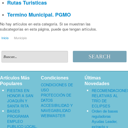
Rutas Turisticas
Termino Municipal. PGMO
No hay artículos en esta categoría. Si se muestran las
subcategorías en esta página, puede que tengan artículos.
Inicio
Municipio
SEARCH
Artículos Más
Condiciones
Últimas
Populares
Novedades
CONDICIONES DE
USO
FIESTAS EN
RECOMENDACIONE
PROTECCIÓN DE
HONOR A SAN
RELATIVAS AL
DATOS
JOAQUÍN Y
TRÍO DE
ACCESIBILIDAD Y
SANTA RITA
ECLIPSES
NAVEGABILIDAD
BASES
Orden de bases
WEBMASTER
PROGRAMA
reguladoras
EMPLEO
Ayudas Leader,
PUBLICO LOCAL,
extracto y