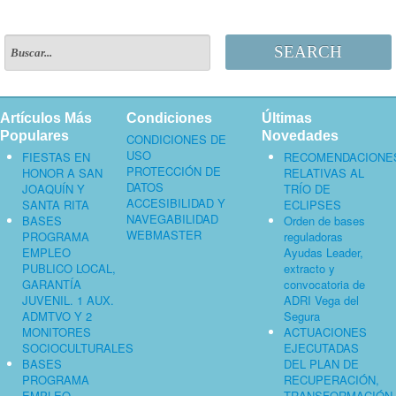
SEARCH
Artículos Más
Condiciones
Últimas
Populares
Novedades
CONDICIONES DE
USO
FIESTAS EN
RECOMENDACIONE
PROTECCIÓN DE
HONOR A SAN
RELATIVAS AL
DATOS
JOAQUÍN Y
TRÍO DE
ACCESIBILIDAD Y
SANTA RITA
ECLIPSES
NAVEGABILIDAD
BASES
Orden de bases
WEBMASTER
PROGRAMA
reguladoras
EMPLEO
Ayudas Leader,
PUBLICO LOCAL,
extracto y
GARANTÍA
convocatoria de
JUVENIL. 1 AUX.
ADRI Vega del
ADMTVO Y 2
Segura
MONITORES
ACTUACIONES
SOCIOCULTURALES
EJECUTADAS
BASES
DEL PLAN DE
PROGRAMA
RECUPERACIÓN,
EMPLEO
TRANSFORMACIÓN