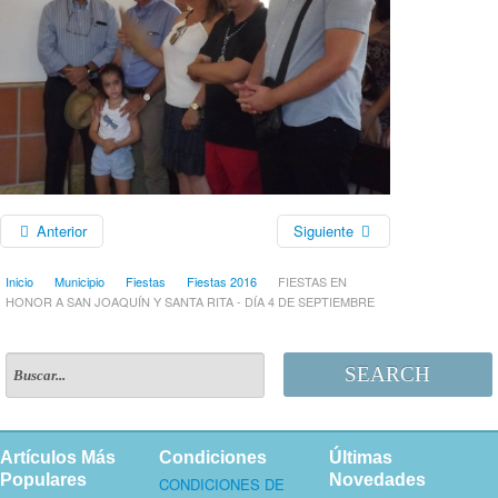
Anterior
Siguiente
Inicio
Municipio
Fiestas
Fiestas 2016
FIESTAS EN
HONOR A SAN JOAQUÍN Y SANTA RITA - DÍA 4 DE SEPTIEMBRE
SEARCH
Artículos Más
Condiciones
Últimas
Populares
Novedades
CONDICIONES DE