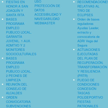
USO
FIESTAS EN
RECOMENDACIONE
PROTECCIÓN DE
HONOR A SAN
RELATIVAS AL
DATOS
JOAQUÍN Y
TRÍO DE
ACCESIBILIDAD Y
SANTA RITA
ECLIPSES
NAVEGABILIDAD
BASES
Orden de bases
WEBMASTER
PROGRAMA
reguladoras
EMPLEO
Ayudas Leader,
PUBLICO LOCAL,
extracto y
GARANTÍA
convocatoria de
JUVENIL. 1 AUX.
ADRI Vega del
ADMTVO Y 2
Segura
MONITORES
ACTUACIONES
SOCIOCULTURALES
EJECUTADAS
BASES
DEL PLAN DE
PROGRAMA
RECUPERACIÓN,
EMPLEO
TRANSFORMACIÓN
PUBLICO LOCAL.
Y RESILIENCIA
2 PEONES DE
(PRTR)
LIMPIEZA
PLIEGO DE
REUNIÓN DEL
CONDICIONES
CONSEJO DE
CONCESIÓN
ALCALDES
TASCAS
ORDEN
POLIDEPORTIVO
CONVOCATORIA
FIESTAS
SUBVENCIONES
PATRONALES