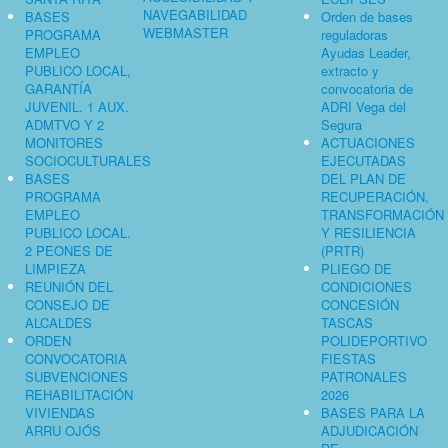
NAVEGABILIDAD
BASES
Orden de bases
WEBMASTER
PROGRAMA
reguladoras
EMPLEO
Ayudas Leader,
PUBLICO LOCAL,
extracto y
GARANTÍA
convocatoria de
JUVENIL. 1 AUX.
ADRI Vega del
ADMTVO Y 2
Segura
MONITORES
ACTUACIONES
SOCIOCULTURALES
EJECUTADAS
BASES
DEL PLAN DE
PROGRAMA
RECUPERACIÓN,
EMPLEO
TRANSFORMACIÓN
PUBLICO LOCAL.
Y RESILIENCIA
2 PEONES DE
(PRTR)
LIMPIEZA
PLIEGO DE
REUNIÓN DEL
CONDICIONES
CONSEJO DE
CONCESIÓN
ALCALDES
TASCAS
ORDEN
POLIDEPORTIVO
CONVOCATORIA
FIESTAS
SUBVENCIONES
PATRONALES
REHABILITACIÓN
2026
VIVIENDAS
BASES PARA LA
ARRU OJÓS
ADJUDICACIÓN