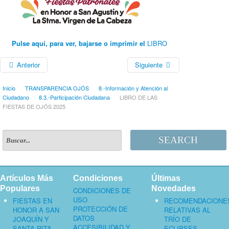
Pulse aquí, para ver, bajarse o imprimir el
LIBRO
Anterior
Siguiente
Inicio
TRANSPARENCIA OJÓS
8.-Información y Atención al
Ciudadano
8.3.-Participación Ciudadana
LIBRO DE LAS
FIESTAS DE OJÓS 2025
SEARCH
Artículos Más
Condiciones
Últimas
Populares
Novedades
CONDICIONES DE
USO
FIESTAS EN
RECOMENDACIONE
PROTECCIÓN DE
HONOR A SAN
RELATIVAS AL
DATOS
JOAQUÍN Y
TRÍO DE
ACCESIBILIDAD Y
SANTA RITA
ECLIPSES