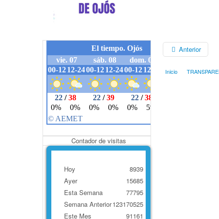
Anterior
Inicio
TRANSPARE
Contador de visitas
Hoy
8939
Ayer
15685
Esta Semana
77795
Semana Anterior
123170525
Este Mes
91161