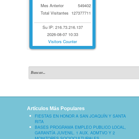
Mes Anterior
549402
Total Visitantes
127377711
Su IP: 216.73.216.137
2026-08-07 10:33
Visitors Counter
Artículos Más Populares
FIESTAS EN HONOR A SAN JOAQUÍN Y SANTA
RITA
BASES PROGRAMA EMPLEO PUBLICO LOCAL,
GARANTÍA JUVENIL. 1 AUX. ADMTVO Y 2
MONITORES SOCIOCULTURALES