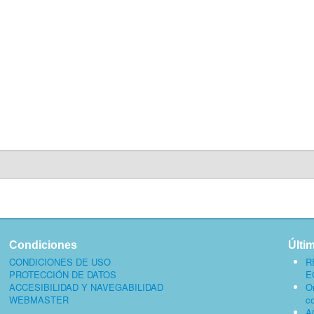
Condiciones
Últi
CONDICIONES DE USO
R
PROTECCIÓN DE DATOS
E
ACCESIBILIDAD Y NAVEGABILIDAD
O
WEBMASTER
c
A