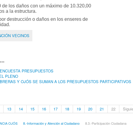
00 de los daños con un máximo de 10.320,00
s a la estructura.
por destrucción o daños en los enseres de
idad.
ENCIÓN VECINOS
..
 ENCUESTA PRESUPUESTOS
EL PLENO
BRERAS Y OJÓS SE SUMAN A LOS PRESUPUESTOS PARTICIPATIVOS
13
14
15
16
17
18
19
20
21
22
Sigui
NCIA OJÓS
8.-Información y Atención al Ciudadano
8.3.-Participación Ciudadana