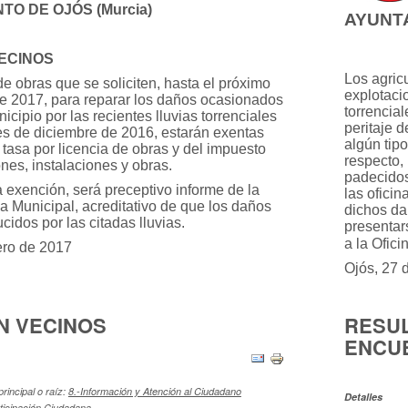
O DE OJÓS (Murcia)
AYUNTA
VECINOS
Los agric
de obras que se soliciten, hasta el próximo
explotaci
e 2017, para reparar los daños ocasionados
torrencia
icipio por las recientes lluvias torrenciales
peritaje d
s de diciembre de 2016, estarán exentas
algún tip
 tasa por licencia de obras y del impuesto
respecto,
nes, instalaciones y obras.
padecidos
a exención, será preceptivo informe de la
las ofici
a Municipal, acreditativo de que los daños
dichos d
cidos por las citadas lluvias.
presentar
a la Ofic
ero de 2017
Ojós, 27 
N VECINOS
RESUL
ENCU
principal o raíz:
8.-Información y Atención al Ciudadano
Detalles
rticipación Ciudadana