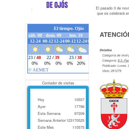
El pasado 3 de no
que se celebrará en
ATENCIÓ
Detalles
Categoría de nivel 
Categoría:
8.3.-Pa
Publicado: Lunes, 
Visto: 281279
Contador de visitas
Hoy
10557
Ayer
17796
Esta Semana
97209
Semana Anterior
123170525
Este Mes
110575