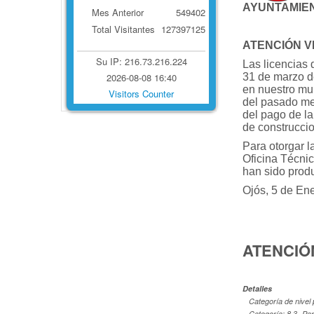
AYUNTAMIENT
Mes Anterior
549402
Total Visitantes
127397125
ATENCIÓN 
Su IP: 216.73.216.224
Las licencias 
2026-08-08 16:40
31 de marzo d
en nuestro mun
Visitors Counter
del pasado me
del pago de la
de construccio
Para otorgar l
Oficina Técnic
han sido produ
Ojós, 5 de En
ATENCIÓ
Detalles
Categoría de nivel 
Categoría:
8.3.-Pa