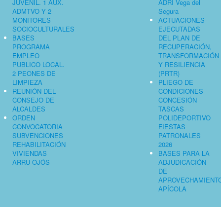
JUVENIL. 1 AUX.
ADRI Vega del
ADMTVO Y 2
Segura
MONITORES
ACTUACIONES
SOCIOCULTURALES
EJECUTADAS
BASES
DEL PLAN DE
PROGRAMA
RECUPERACIÓN,
EMPLEO
TRANSFORMACIÓN
PUBLICO LOCAL.
Y RESILIENCIA
2 PEONES DE
(PRTR)
LIMPIEZA
PLIEGO DE
REUNIÓN DEL
CONDICIONES
CONSEJO DE
CONCESIÓN
ALCALDES
TASCAS
ORDEN
POLIDEPORTIVO
CONVOCATORIA
FIESTAS
SUBVENCIONES
PATRONALES
REHABILITACIÓN
2026
VIVIENDAS
BASES PARA LA
ARRU OJÓS
ADJUDICACIÓN
DE
APROVECHAMIENT
APÍCOLA