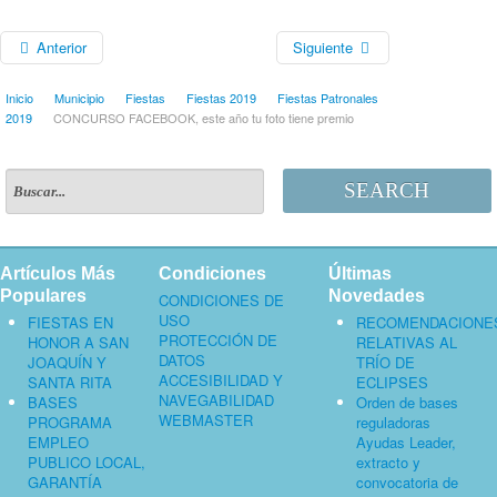
Anterior
Siguiente
Inicio
Municipio
Fiestas
Fiestas 2019
Fiestas Patronales
2019
CONCURSO FACEBOOK, este año tu foto tiene premio
SEARCH
Artículos Más
Condiciones
Últimas
Populares
Novedades
CONDICIONES DE
USO
FIESTAS EN
RECOMENDACIONE
PROTECCIÓN DE
HONOR A SAN
RELATIVAS AL
DATOS
JOAQUÍN Y
TRÍO DE
ACCESIBILIDAD Y
SANTA RITA
ECLIPSES
NAVEGABILIDAD
BASES
Orden de bases
WEBMASTER
PROGRAMA
reguladoras
EMPLEO
Ayudas Leader,
PUBLICO LOCAL,
extracto y
GARANTÍA
convocatoria de