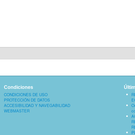
Condiciones
Últi
CONDICIONES DE USO
R
PROTECCIÓN DE DATOS
E
ACCESIBILIDAD Y NAVEGABILIDAD
O
WEBMASTER
c
A
R
R
P