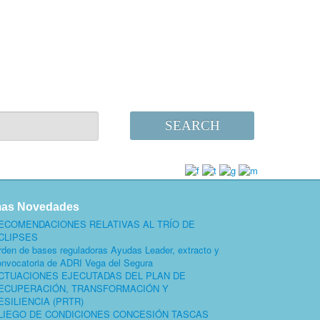
SEARCH
mas Novedades
ECOMENDACIONES RELATIVAS AL TRÍO DE
CLIPSES
rden de bases reguladoras Ayudas Leader, extracto y
onvocatoria de ADRI Vega del Segura
CTUACIONES EJECUTADAS DEL PLAN DE
ECUPERACIÓN, TRANSFORMACIÓN Y
ESILIENCIA (PRTR)
LIEGO DE CONDICIONES CONCESIÓN TASCAS