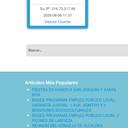
Su IP: 216.73.217.84
2026-08-06 11:31
Visitors Counter
Artículos Más Populares
FIESTAS EN HONOR A SAN JOAQUÍN Y SANTA
RITA
BASES PROGRAMA EMPLEO PUBLICO LOCAL,
GARANTÍA JUVENIL. 1 AUX. ADMTVO Y 2
MONITORES SOCIOCULTURALES
BASES PROGRAMA EMPLEO PUBLICO LOCAL. 2
PEONES DE LIMPIEZA
REUNIÓN DEL CONSEJO DE ALCALDES