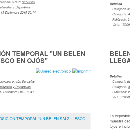
principal o raíz:
Servicios
Detalles
ulturales y Deportivos
Categoría de 
 19 Diciembre 2019 20:14
Categoría:
A
Publicado: 
Visto: 15209
IÓN TEMPORAL "UN BELEN
BELE
ESCO EN OJÓS"
LLEG
Detalles
principal o raíz:
Servicios
Categoría de 
ulturales y Deportivos
Categoría:
A
09 Diciembre 2019 11:41
Publicado: 
Visto: 13499
La exposició
POSICIÓN TEMPORAL "UN BELEN SALZILLESCO
muestra ced
Ojós e incl