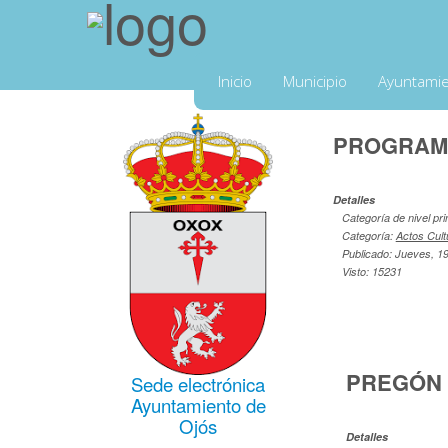
Inicio
Municipio
Ayuntami
PROGRAMA
Detalles
Categoría de nivel pri
Categoría:
Actos Cult
Publicado: Jueves, 1
Visto: 15231
PREGÓN 
Sede electrónica
Ayuntamiento de
Ojós
Detalles