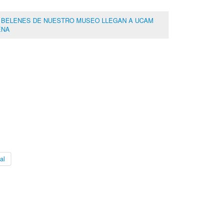
s: BELENES DE NUESTRO MUSEO LLEGAN A UCAM
ENA
al