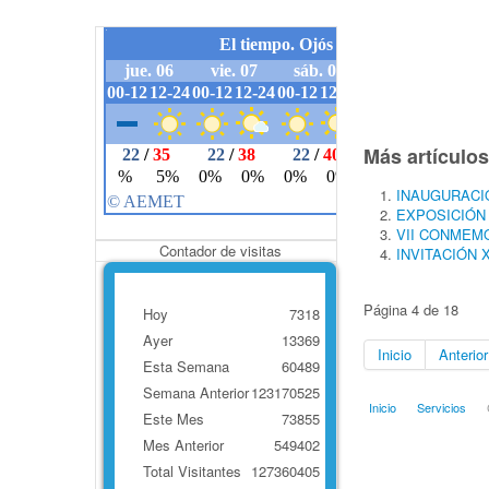
Más artículos.
INAUGURACI
EXPOSICIÓN
VII CONMEM
Contador de visitas
INVITACIÓN 
Página 4 de 18
Hoy
7318
Ayer
13369
Inicio
Anterior
Esta Semana
60489
Semana Anterior
123170525
Inicio
Servicios
C
Este Mes
73855
Mes Anterior
549402
Total Visitantes
127360405