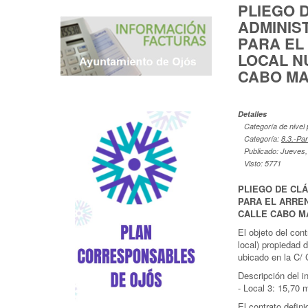
PLIEGO 
ADMINIS
PARA EL
LOCAL N
CABO MA
Detalles
Categoría de nivel 
Categoría:
8.3.-Pa
Publicado: Jueves,
Visto: 5771
PLIEGO DE CL
PARA EL ARRE
CALLE CABO M
El objeto del con
local) propiedad 
ubicado en la C/
Descripción del i
- Local 3: 15,70 
El contrato defini