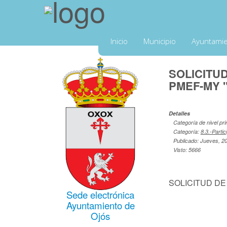
Inicio
Municipio
Ayuntami
SOLICITU
PMEF-MY 
Detalles
Categoría de nivel pri
Categoría:
8.3.-Parti
Publicado: Jueves, 20
Visto: 5666
SOLICITUD DE
Sede electrónica
Ayuntamiento de
Ojós