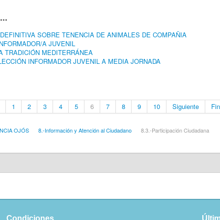
..
DEFINITIVA SOBRE TENENCIA DE ANIMALES DE COMPAÑIA
INFORMADOR/A JUVENIL
LA TRADICIÓN MEDITERRÁNEA
LECCIÓN INFORMADOR JUVENIL A MEDIA JORNADA
1
2
3
4
5
6
7
8
9
10
Siguiente
Fin
NCIA OJÓS
8.-Información y Atención al Ciudadano
8.3.-Participación Ciudadana
Condiciones
Últi