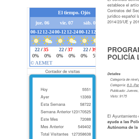
establece el artí
Contratos del Sec
jurídico español 
2014/23/UE y 201
PROGRAM
POLICÍA
Contador de visitas
Detalles
Categoría de nivel 
Categoría:
8.3.-Pa
Hoy
5551
Publicado: Jueves,
Visto: 9175
Ayer
13369
Esta Semana
58722
Semana Anterior
123170525
El Ayuntamiento 
Este Mes
72088
ayuda a las Pol
Mes Anterior
549402
Autónoma de la 
Total Visitantes
127358638