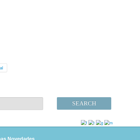
al
SEARCH
mas Novedades