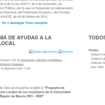
culo 9 de la Ley 9/2017, de 8 de noviembre, de
tor Público, por la que se transponen al ordenamiento
las Directivas del Parlamento Europeo y del Consejo
4/24/UE, de 26 de febrero de 2014.
Ver o descargar Texto completo
A DE AYUDAS A LA
TODOS
 LOCAL
Detalles
Categoría de 
Categoría:
8
principal o raíz:
8.-Información y Atención al Ciudadano
Publicado: M
rticipación Ciudadana
Visto: 9506
 16 Septiembre 2021 19:46
de Ojós se encuentra acogido al
"Programa de
icías Locales de los municipios de la Comunidad
Región de Murcia 2021 - 2025"