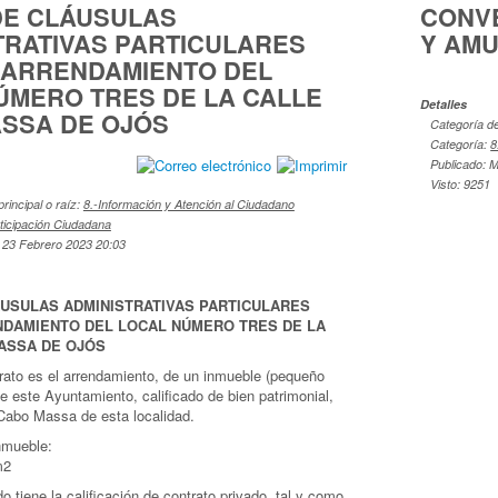
DE CLÁUSULAS
CONVE
TRATIVAS PARTICULARES
Y AM
 ARRENDAMIENTO DEL
ÚMERO TRES DE LA CALLE
Detalles
SSA DE OJÓS
Categoría de 
Categoría:
8
Publicado: M
Visto: 9251
principal o raíz:
8.-Información y Atención al Ciudadano
rticipación Ciudadana
 23 Febrero 2023 20:03
ÁUSULAS ADMINISTRATIVAS PARTICULARES
NDAMIENTO DEL LOCAL NÚMERO TRES DE LA
ASSA DE OJÓS
trato es el arrendamiento, de un inmueble (pequeño
de este Ayuntamiento, calificado de bien patrimonial,
 Cabo Massa de esta localidad.
nmueble:
m2
do tiene la calificación de contrato privado, tal y como